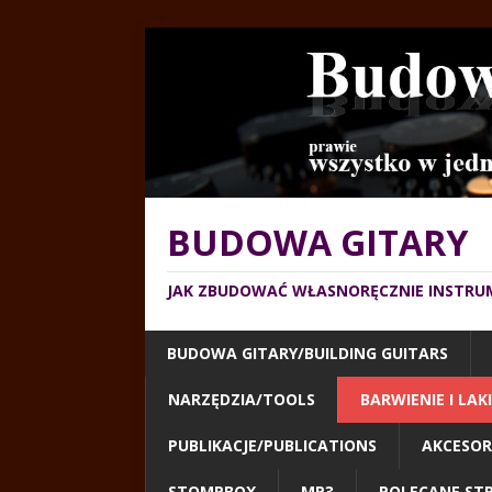
BUDOWA GITARY
JAK ZBUDOWAĆ WŁASNORĘCZNIE INSTRU
BUDOWA GITARY/BUILDING GUITARS
NARZĘDZIA/TOOLS
BARWIENIE I LA
PUBLIKACJE/PUBLICATIONS
AKCESOR
STOMPBOX
MP3
POLECANE ST