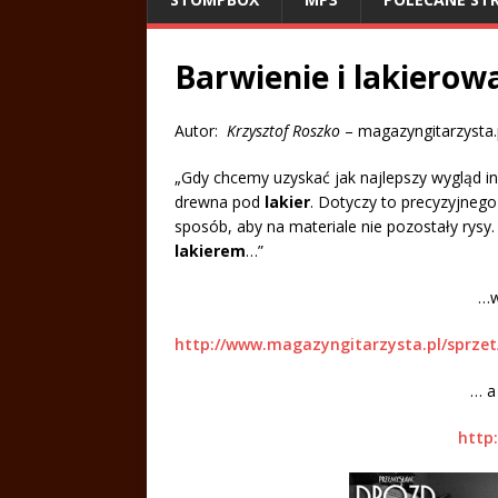
Barwienie i lakierow
Autor:
Krzysztof Roszko
– magazyngitarzysta.
„Gdy chcemy uzyskać jak najlepszy wygląd i
drewna pod
lakier
. Dotyczy to precyzyjnego
sposób, aby na materiale nie pozostały rysy
lakierem
…”
…w
http://www.magazyngitarzysta.pl/sprzet
… a
http